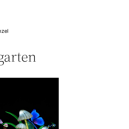
nzel
garten